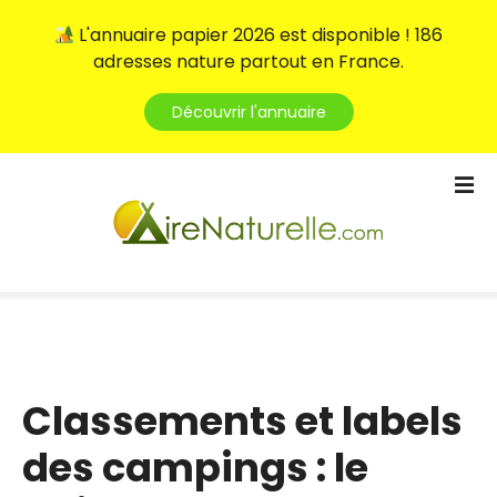
L'annuaire papier 2026 est disponible ! 186
adresses nature partout en France.
Découvrir l'annuaire
S
k
i
p
t
o
c
o
n
t
Classements et labels
e
des campings : le
n
t