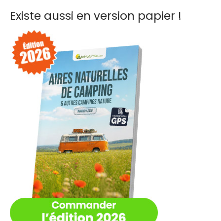
r
Existe aussi en version papier !
c
h
e
r