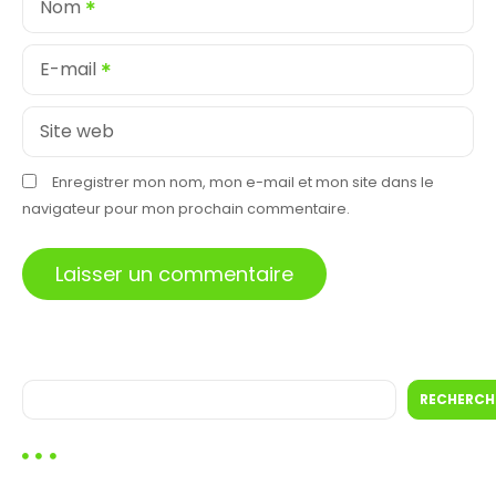
Nom
’
a
E-mail
r
Site web
t
Enregistrer mon nom, mon e-mail et mon site dans le
i
navigateur pour mon prochain commentaire.
c
l
e
R
RECHERCH
e
c
h
e