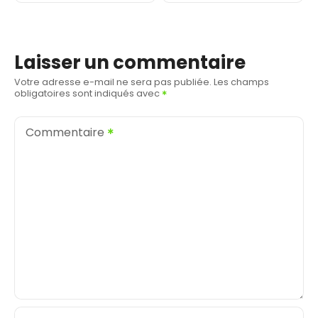
v
i
Laisser un commentaire
g
Votre adresse e-mail ne sera pas publiée.
Les champs
obligatoires sont indiqués avec
a
t
Commentaire
i
o
n
d
e
l