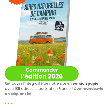
o
n
d
e
s
m
e
s
s
Retrouvez l'intégralité de notre site en
version papier
avec 186 adresses partout en France !
Commandez-le
a
en cliquant ici
g