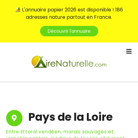
L'annuaire papier 2026 est disponible ! 186
adresses nature partout en France.
Découvrir l'annuaire
S
k
i
p
t
o
c
o
n
t
Pays de la Loire
e
n
Entre littoral vendéen, marais sauvages et
t