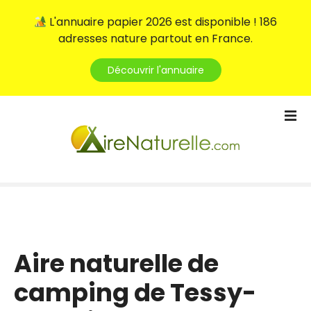
L'annuaire papier 2026 est disponible ! 186
adresses nature partout en France.
Découvrir l'annuaire
S
k
i
p
t
o
c
o
n
t
Aire naturelle de
e
camping de Tessy-
n
t