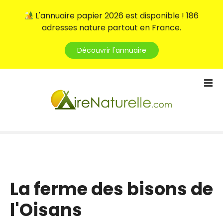
L'annuaire papier 2026 est disponible ! 186
adresses nature partout en France.
Découvrir l'annuaire
S
k
i
p
t
o
c
o
n
t
La ferme des bisons de
e
l'Oisans
n
t