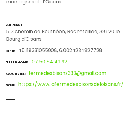
montagnes de l’Oisans.
ADRESSE
513 chemin de Bouthéon, Rochetaillée, 38520 le
Bourg d'Oisans
45.118331055908, 6.0024234827728
GPS
07 50 54 43 92
TÉLÉPHONE
fermedesbisons333@gmail.com
COURRIEL
https://www.lafermedesbisonsdeloisans.fr/
WEB