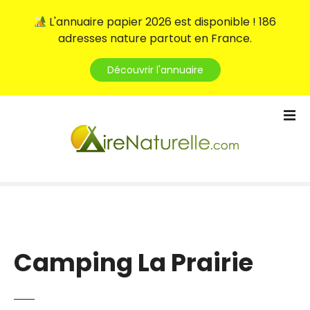
L'annuaire papier 2026 est disponible ! 186
adresses nature partout en France.
Découvrir l'annuaire
S
k
i
p
t
o
c
o
n
t
Camping La Prairie
e
n
t