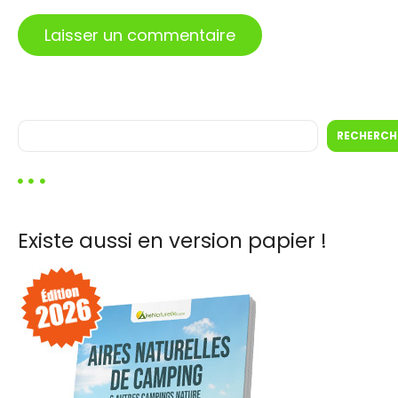
R
RECHERCH
e
c
h
e
r
Existe aussi en version papier !
c
h
e
r