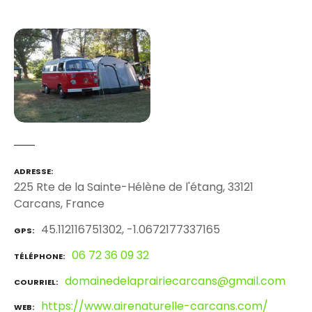
ADRESSE
225 Rte de la Sainte-Hélène de l'étang, 33121
Carcans, France
45.112116751302, -1.0672177337165
GPS
06 72 36 09 32
TÉLÉPHONE
domainedelaprairiecarcans@gmail.com
COURRIEL
https://www.airenaturelle-carcans.com/
WEB