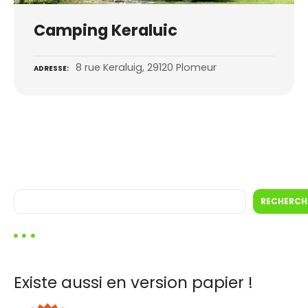
Camping Keraluic
8 rue Keraluig, 29120 Plomeur
ADRESSE
R
RECHERCH
e
c
h
e
r
Existe aussi en version papier !
c
h