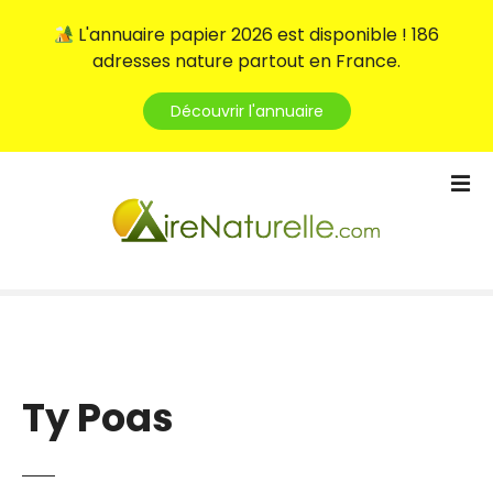
L'annuaire papier 2026 est disponible ! 186
adresses nature partout en France.
Découvrir l'annuaire
S
k
i
p
t
o
c
o
n
t
Ty Poas
e
n
t