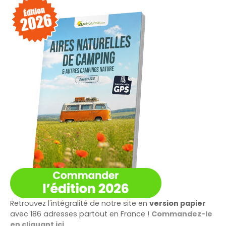
e
r
Retrouvez l'intégralité de notre site en
version papier
avec 186 adresses partout en France !
Commandez-le
en cliquant ici