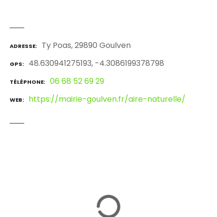
Ty Poas, 29890 Goulven
ADRESSE
48.630941275193, -4.3086199378798
GPS
06 68 52 69 29
TÉLÉPHONE
https://mairie-goulven.fr/aire-naturelle/
WEB