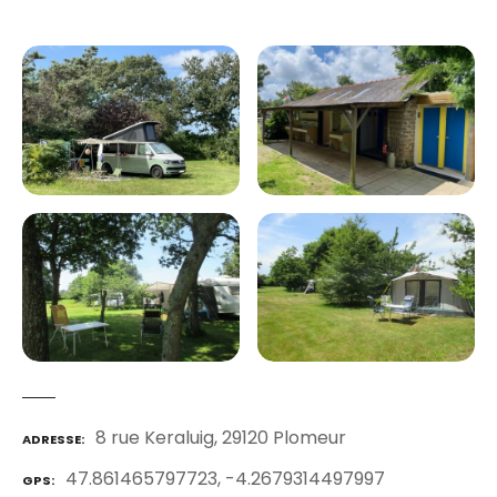
8 rue Keraluig, 29120 Plomeur
ADRESSE
47.861465797723, -4.2679314497997
GPS