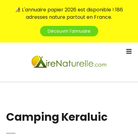
L'annuaire papier 2026 est disponible ! 186
adresses nature partout en France.
Découvrir l'annuaire
S
k
i
p
t
o
c
o
n
t
Camping Keraluic
e
n
t