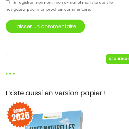
Enregistrer mon nom, mon e-mail et mon site dans le
navigateur pour mon prochain commentaire.
R
RECHERCH
e
c
h
e
r
Existe aussi en version papier !
c
h
e
r