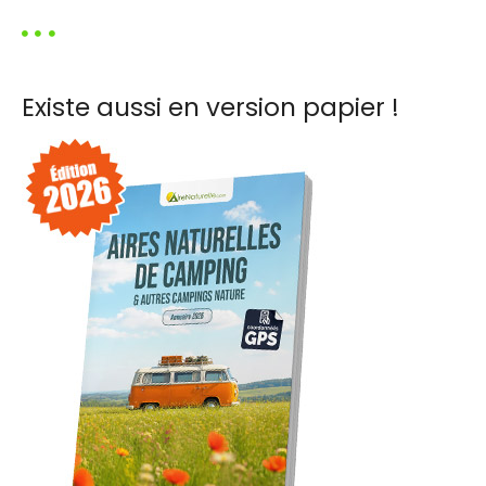
c
h
e
r
Existe aussi en version papier !
c
h
e
r