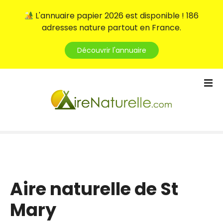
L'annuaire papier 2026 est disponible ! 186
adresses nature partout en France.
Découvrir l'annuaire
S
k
i
p
t
o
c
o
n
t
Aire naturelle de St
e
Mary
n
t