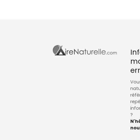
In
ma
er
Vous
natu
réfé
repé
info
?
N'hé
nous