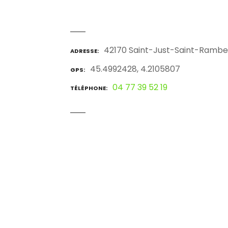
42170 Saint-Just-Saint-Rambe
ADRESSE
45.4992428, 4.2105807
GPS
04 77 39 52 19
TÉLÉPHONE