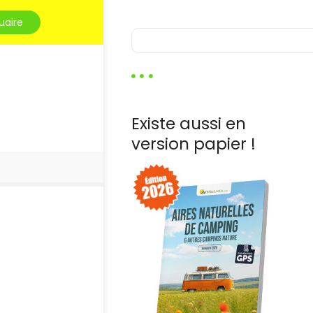
uaire
R
e
c
h
e
r
Existe aussi en
c
h
version papier !
e
r