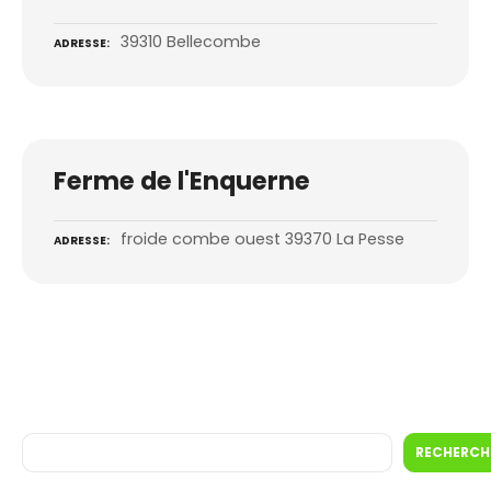
39310 Bellecombe
ADRESSE
Ferme de l'Enquerne
froide combe ouest 39370 La Pesse
ADRESSE
R
RECHERCH
e
c