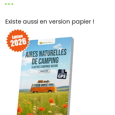
h
e
r
Existe aussi en version papier !
c
h
e
r