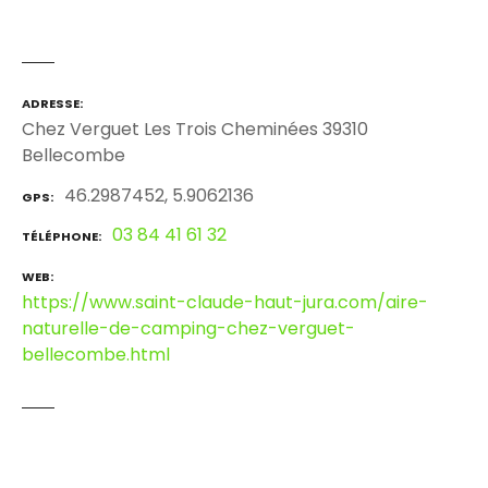
ADRESSE
Chez Verguet Les Trois Cheminées 39310
Bellecombe
46.2987452, 5.9062136
GPS
03 84 41 61 32
TÉLÉPHONE
WEB
https://www.saint-claude-haut-jura.com/aire-
naturelle-de-camping-chez-verguet-
bellecombe.html