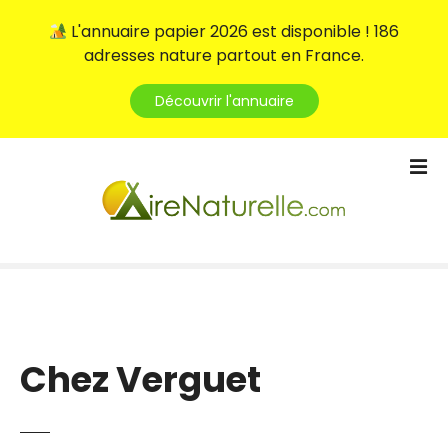
L'annuaire papier 2026 est disponible ! 186
adresses nature partout en France.
Découvrir l'annuaire
S
k
i
p
t
o
c
o
n
t
Chez Verguet
e
n
t