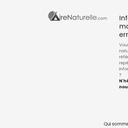
In
ma
er
Vous
natu
réfé
repé
info
?
N'hé
nous
Qui somme