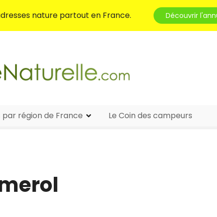
 adresses nature partout en France.
Découvrir l'ann
s par région de France
Le Coin des campeurs
merol