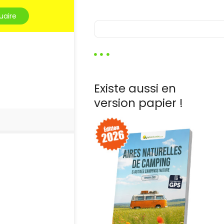
uaire
R
e
c
h
e
r
Existe aussi en
c
h
version papier !
e
r