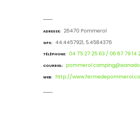
26470 Pommerol
ADRESSE
44.4457921, 5.4584376
GPS
04 75 27 25 63 / 06 87 79 14 
TÉLÉPHONE
pommerol.camping@wanadoo
COURRIEL
http://www.fermedepommerol.c
WEB