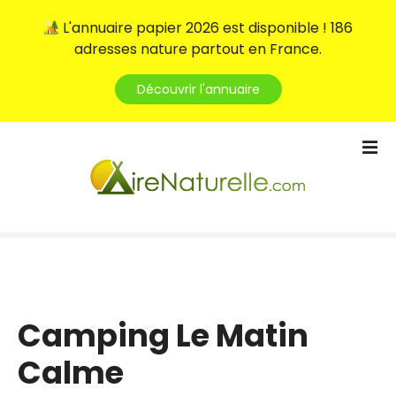
L'annuaire papier 2026 est disponible ! 186
adresses nature partout en France.
Découvrir l'annuaire
S
k
i
p
t
o
c
o
n
t
Camping Le Matin
e
Calme
n
t