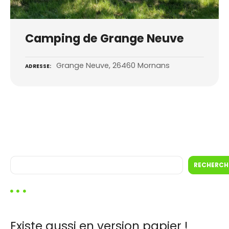
Camping de Grange Neuve
Grange Neuve, 26460 Mornans
ADRESSE
R
RECHERCH
e
c
h
e
r
Existe aussi en version papier !
c