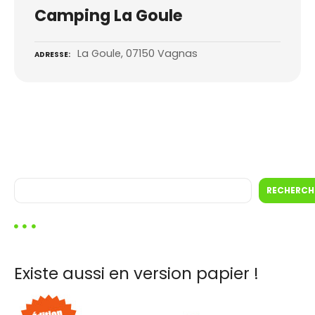
Camping La Goule
La Goule, 07150 Vagnas
ADRESSE
R
RECHERCH
e
c
h
e
r
Existe aussi en version papier !
c
h
e