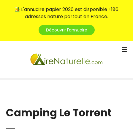
L'annuaire papier 2026 est disponible ! 186
adresses nature partout en France.
Découvrir l'annuaire
S
k
i
p
t
o
c
o
n
t
Camping Le Torrent
e
n
t