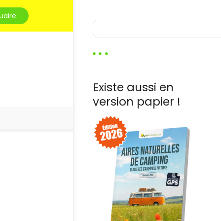
uaire
R
e
c
h
e
r
Existe aussi en
c
h
version papier !
e
r