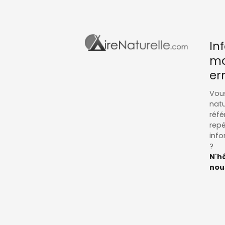
In
ma
er
Vous
natu
réfé
repé
info
?
N'hé
nous