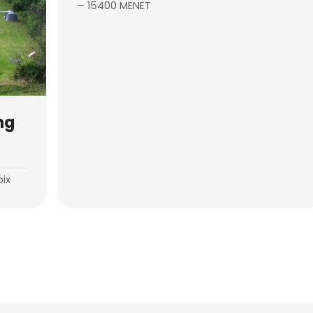
– 15400 MENET
ng
oix