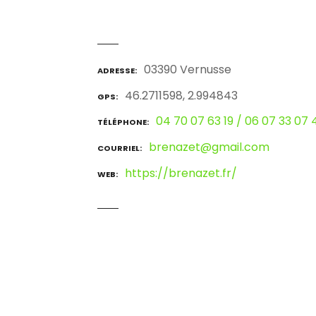
03390 Vernusse
ADRESSE
46.2711598, 2.994843
GPS
04 70 07 63 19 / 06 07 33 07 
TÉLÉPHONE
brenazet@gmail.com
COURRIEL
https://brenazet.fr/
WEB